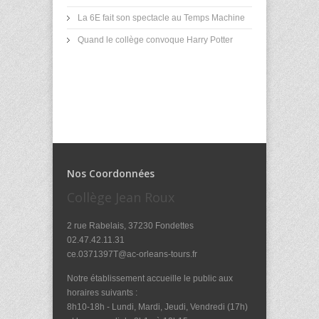
La 6E fait son spectacle au Temps Machine
Quand le collège convoque Harry Potter
Nos Coordonnées
Collège Jean Roux
2 rue Rabelais, 37230 Fondettes
02.47.42.11.31
ce.0371397T@ac-orleans-tours.fr
Notre établissement accueille le public aux
horaires suivants :
8h10-18h - Lundi, Mardi, Jeudi, Vendredi (17h)