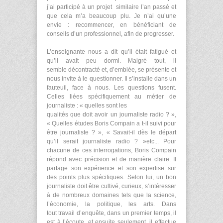
j’ai participé à un projet similaire l’an passé et
que cela m’a beaucoup plu. Je n’ai qu’une
envie : recommencer, en bénéficiant de
conseils d’un professionnel, afin de progresser.
L’enseignante nous a dit qu’il était fatigué et
qu’il avait peu dormi. Malgré tout, il
semble décontracté et, d’emblée, se présente et
nous invite à le questionner. Il s’installe dans un
fauteuil, face à nous. Les questions fusent.
Celles liées spécifiquement au métier de
journaliste : « quelles sont les
qualités que doit avoir un journaliste radio ? »,
« Quelles études Boris Compain a t-il suivi pour
être journaliste ? », « Savait-il dès le départ
qu’il serait journaliste radio ? »etc... Pour
chacune de ces interrogations, Boris Compain
répond avec précision et de manière claire. Il
partage son expérience et son expertise sur
des points plus spécifiques. Selon lui, un bon
journaliste doit être cultivé, curieux, s’intéresser
à de nombreux domaines tels que la science,
l’économie, la politique, les arts. Dans
tout travail d’enquête, dans un premier temps, il
est à l’écoute, et ensuite seulement, il effectue