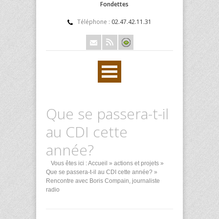
Fondettes
Téléphone :
02.47.42.11.31
Que se passera-t-il
au CDI cette
année?
Vous êtes ici :
Accueil
»
actions et projets
»
Que se passera-t-il au CDI cette année?
»
Rencontre avec Boris Compain, journaliste
radio