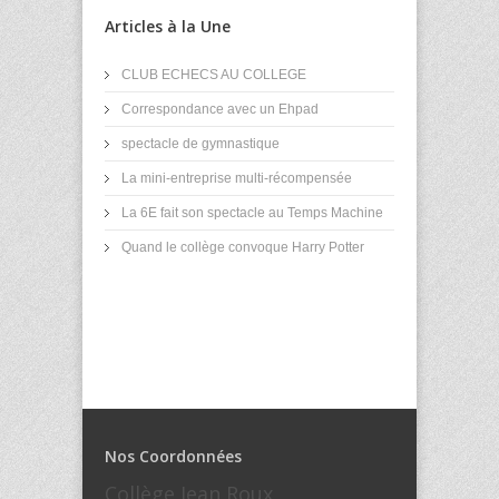
Articles à la Une
CLUB ECHECS AU COLLEGE
Correspondance avec un Ehpad
spectacle de gymnastique
La mini-entreprise multi-récompensée
La 6E fait son spectacle au Temps Machine
Quand le collège convoque Harry Potter
Nos Coordonnées
Collège Jean Roux