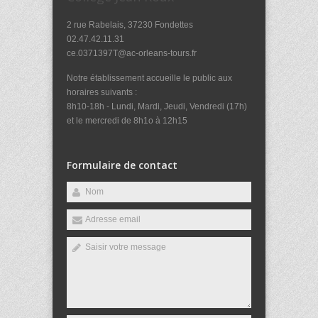
2 rue Rabelais, 37230 Fondettes
02.47.42.11.31
ce.0371397T@ac-orleans-tours.fr
Notre établissement accueille le public aux
horaires suivants :
8h10-18h - Lundi, Mardi, Jeudi, Vendredi (17h)
et le mercredi de 8h1o à 12h15
Formulaire de contact