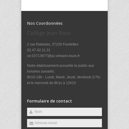
Nos Coordonnées
Collège Jean Roux
2 rue Rabelais, 37230 Fondettes
02.47.42.11.31
ce.0371397T@ac-orleans-tours.fr
Notre établissement accueille le public aux
horaires suivants :
8h10-18h - Lundi, Mardi, Jeudi, Vendredi (17h)
et le mercredi de 8h1o à 12h15
Formulaire de contact