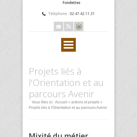
Fondettes
Téléphone :
02.47.42.11.31
Projets liés à
l'Orientation et au
parcours Avenir
Vous êtes ici :
Accueil
»
actions et projets
»
Projets liés à l'Orientation et au parcours Avenir
Mixité du métier