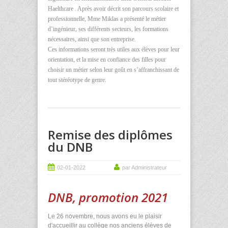
Haelthcare . Après avoir décrit son parcours scolaire et
professionnelle, Mme Miklas a présenté le métier
d’ingénieur, ses différents secteurs, les formations
nécessaires, ainsi que son entreprise.
Ces informations seront très utiles aux élèves pour leur
orientation, et la mise en confiance des filles pour
choisir un métier selon leur goût en s’affranchissant de
tout stéréotype de genre.
Remise des diplômes
du DNB
02-01-2022
par Administrateur
DNB, promotion 2021
Le 26 novembre, nous avons eu le plaisir
d'accueillir au collège nos anciens élèves de